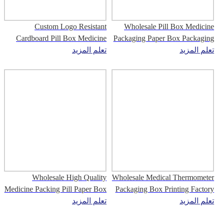
Custom Logo Resistant
Wholesale Pill Box Medicine
Cardboard Pill Box Medicine
Packaging Paper Box Packaging
تعلم المزيد
Paper Box
تعلم المزيد
Wholesale High Quality
Wholesale Medical Thermometer
Medicine Packing Pill Paper Box
Packaging Box Printing Factory
تعلم المزيد
تعلم المزيد