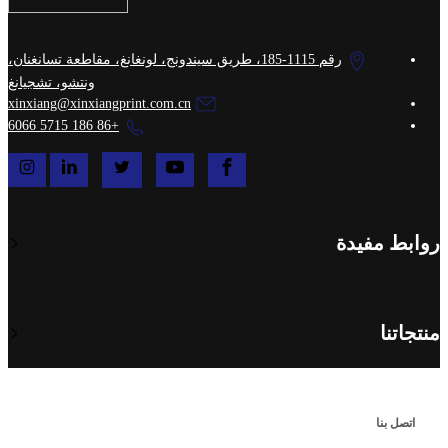
رقم 1115-185، طريق سيندونج، لونغانغ، مقاطعة تسانغنان،
ونتشو، تشجيانغ
xinxiang@xinxiangprint.com.cn
+86 186 5715 6066
روابط مفيدة
منتجاتنا
اتصل بنا