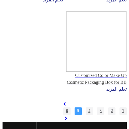
Boxes
Customized Color Make Up
Cosmetic Packaging Box for BB
Cream
تعلم المزيد
6
5
4
3
2
1