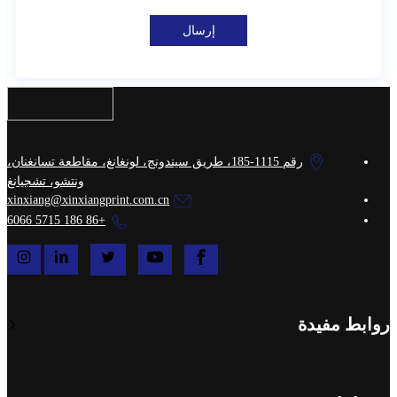
إرسال
رقم 1115-185، طريق سيندونج، لونغانغ، مقاطعة تسانغنان،
ونتشو، تشجيانغ
xinxiang@xinxiangprint.com.cn
+86 186 5715 6066
روابط مفيدة